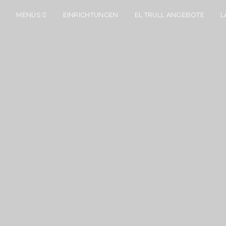
E
MENÜS
EINRICHTUNGEN
EL TRULL ANGEBOTE
L