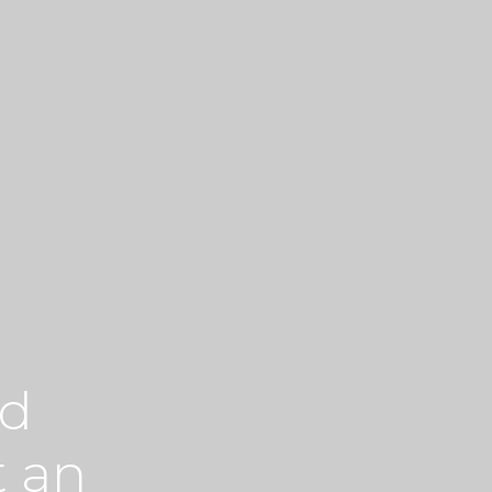
nd
t an