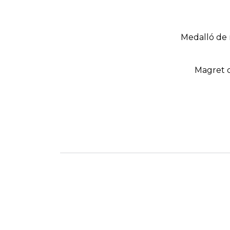
Medalló de r
Magret d