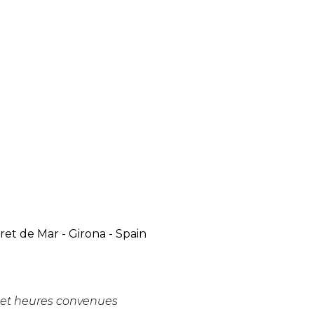
oret de Mar
-
Girona
-
Spain
 et heures convenues