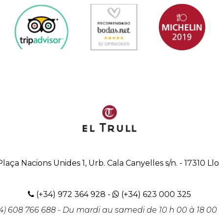
Plaça Nacions Unides 1, Urb. Cala Canyelles s/n.
-
17310
Ll
(+34) 972 364 928
-
(+34) 623 000 325
4) 608 766 688
- Du mardi au samedi de 10 h 00 à 18 00