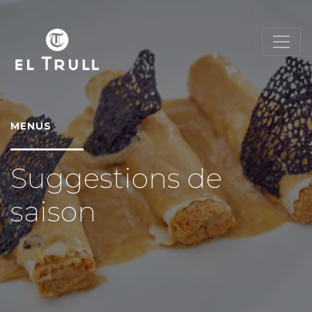
MENUS
Suggestions de
saison