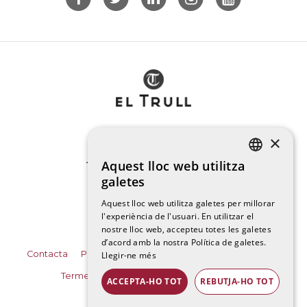
×
Aquest lloc web utilitza
CATALAN
galetes
Aquest lloc web utilitza galetes per millorar
SPANISH
l'experiència de l'usuari. En utilitzar el
nostre lloc web, accepteu totes les galetes
ENGLISH
d’acord amb la nostra Política de galetes.
Contacta
Política de Protecció de Dades
Avís legal
Llegir-ne més
FRENCH
Termes i condicions
Política de cookies
ACCEPTA-HO TOT
REBUTJA-HO TOT
RUSSIAN