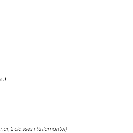
at)
mar, 2 cloïsses i ½ llamàntol)