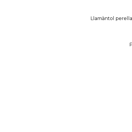
Llamàntol perell
P