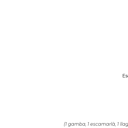
Es
(1 gamba, 1 escamarlà, 1 llag