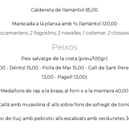
Caldereta de llamàntol 65,00
Mariscada a la planxa amb ½ llamàntol 120,00
scamarlans, 2 llagostins, 2 navalles, 1 calamar, 2 cloïsses
Peixos
Peix salvatge de la costa (preu/100gr)
,00 - Déntol 15,00 - Polla de Mar 15,00 - Gall de Sant Per
13,00 - Pagell 13,00)
Medallons de rap a la brasa, al forn o a la marinera 40,00
allà amb mussolina d’ alls sobre fons de sofregit de to
c de lluç amb pebrots i alls escalivats amb verduretes 