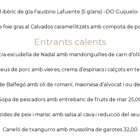
l ibèric de gla Faustino Lafuente (5 glans) –DO Guijuelo-
e foie gras al Calvados caramel·litzats amb compota de 
Entrants calents
tra escudella de Nadal amb mandonguilles de carn d’oll
peus de porc amb vieires, crema d’espinacs i calçots en 
de Balfegó amb oli de romaní, maionesa d’alvocat i ou de
Sopa de pescadors amb entrebanc de fruits de mar 25,0
cides de peix i marisc amb salsa al cava i reducció del seu
Caneló de txangurro amb mussolina de garotes 32,00