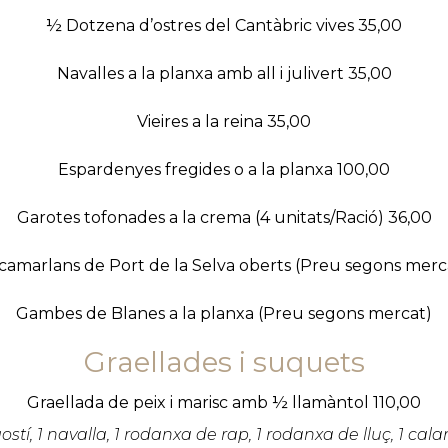
½ Dotzena d’ostres del Cantàbric vives 35,00
Navalles a la planxa amb all i julivert 35,00
Vieires a la reina 35,00
Espardenyes fregides o a la planxa 100,00
Garotes tofonades a la crema (4 unitats/Ració) 36,00
camarlans de Port de la Selva oberts (Preu segons merc
Gambes de Blanes a la planxa (Preu segons mercat)
Graellades i suquets
Graellada de peix i marisc amb ½ llamàntol 110,00
ostí, 1 navalla, 1 rodanxa de rap, 1 rodanxa de lluç, 1 cala