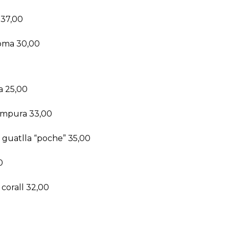
 37,00
poma 30,00
a 25,00
tempura 33,00
 guatlla “poche” 35,00
0
 corall 32,00