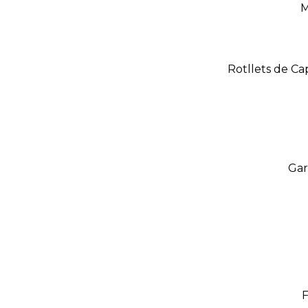
M
Rotllets de Ca
Gar
F