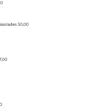
00
issolades 30,00
7,00
00