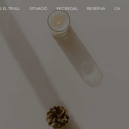
 EL TRULL
SITUACIÓ
XEC REGAL
RESERVA
CA