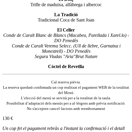
Trifle de maduixa, alfàbrega i albercoc
La Tradició
Tradicional Coca de Sant Joan
El Celler
Conde de Caralt Blanc de Blancs (Macabeu, Parellada i Xarel.lo) -
DO Penedès
Conde de Caralt Verema Selecc. (Ull de llebre, Garnatxa i
Monestrell) - DO Penedès
Segura Viudas "Aria"Brut Nature
Còctel de Revetlla
Cal reserva prèvia.
La reserva quedarà confirmada un cop realitzat el pagament WEB de la totalitat
del Menú.
L’elecció del menú se servirà per a la totalitat de la taula.
Possibilitat d’adaptació dels menús per a al·lèrgens amb prèvia notificació.
No s'accepten cancel·lacions amb reemborsament
130 €
Un cop fet el pagament rebràs a l'instant la confirmació i el detall