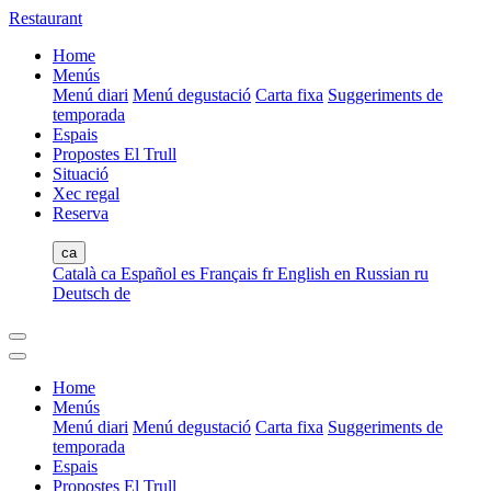
Restaurant
Home
Menús
Menú diari
Menú degustació
Carta fixa
Suggeriments de
temporada
Espais
Propostes El Trull
Situació
Xec regal
Reserva
ca
Català
ca
Español
es
Français
fr
English
en
Russian
ru
Deutsch
de
Home
Menús
Menú diari
Menú degustació
Carta fixa
Suggeriments de
temporada
Espais
Propostes El Trull