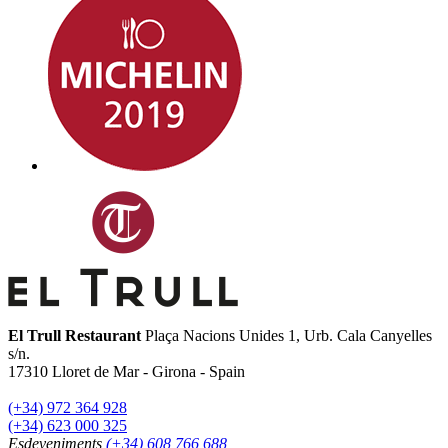
El Trull Restaurant
Plaça Nacions Unides 1, Urb. Cala Canyelles
s/n.
17310
Lloret de Mar
-
Girona
-
Spain
(+34) 972 364 928
(+34) 623 000 325
Esdeveniments
(+34) 608 766 688