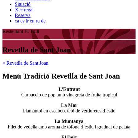
Situació
Xec regal
Reserva
ca
es
fr
en
ru
de
Restaurant El Trull
Revetlla de Sant Joan
< Revetlla de Sant Joan
Menú Tradició Revetlla de Sant Joan
L’Entrant
Carpaccio de pop amb vinagreta de fruita tropical
La Mar
Llamàntol en escabetx tebi de verduretes d’estiu
La Muntanya
Filet de vedella amb aroma de tòfona d’estiu i gratinat de patata
El Dolç