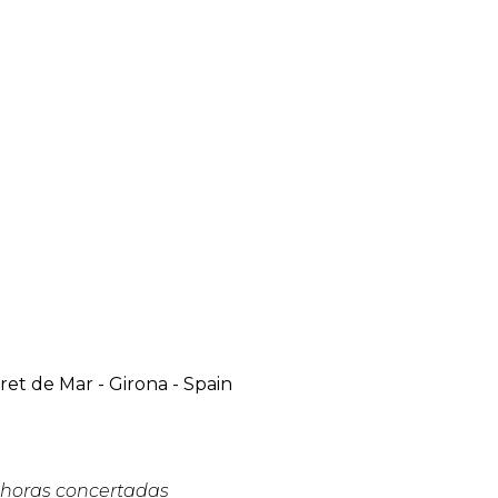
oret de Mar
-
Girona
-
Spain
y horas concertadas