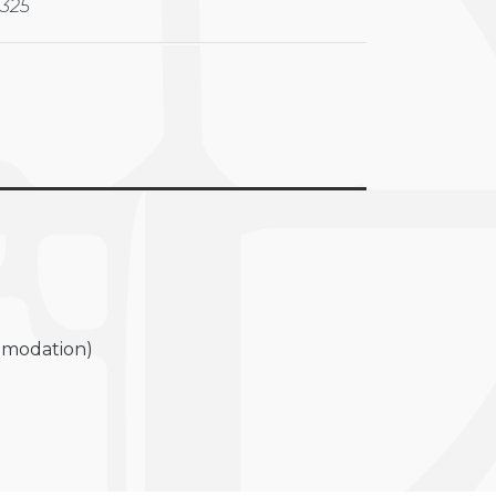
 325
ommodation)