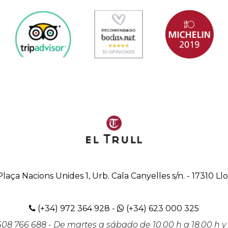
Plaça Nacions Unides 1, Urb. Cala Canyelles s/n.
-
17310
Ll
(+34) 972 364 928
-
(+34) 623 000 325
 608 766 688
- De martes a sábado de 10.00 h a 18.00 h 