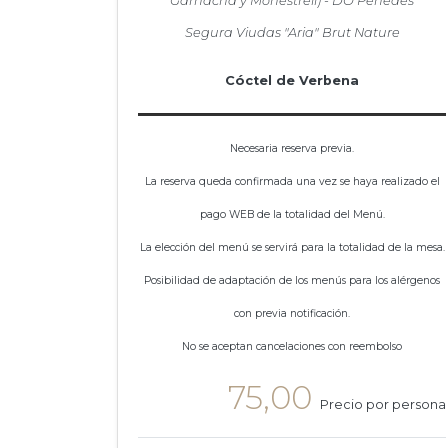
Garnacha y Monestrell) - DO Penedès
Segura Viudas "Aria" Brut Nature
Cóctel de Verbena
Necesaria reserva previa.
La reserva queda confirmada una vez se haya realizado el
pago WEB de la totalidad del Menú.
La elección del menú se servirá para la totalidad de la mesa.
Posibilidad de adaptación de los menús para los alérgenos
con previa notificación.
No se aceptan cancelaciones con reembolso
75,00
Precio por persona